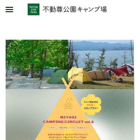
HOME
施設利用
イベント
キャンプ
日帰り
物販/レンタル
コテージ
カフェ/食材セット
物販
レンタル品
場内ルール
場内案内
MARUMORI-SAUNA