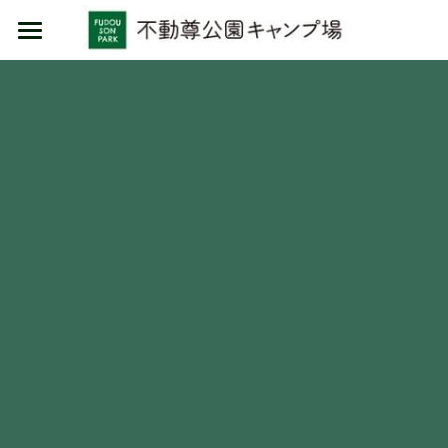
HOME
施設利用
イベント
キャンプ
日帰り
物販/レンタル
コテージ
カフェ/食材セット
物販
レンタル品
場内ルール
場内案内
MARUMORI-SAUNA