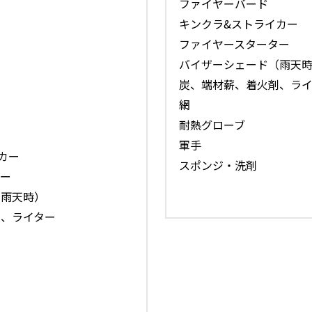
耐熱グローブ
軍手
カー
スポンジ・洗剤
ー
（雨天時）
、ライター