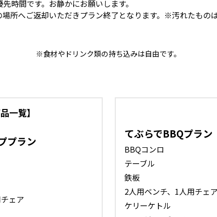
備品一覧】
てぶらでBBQプラン
ププラン
BBQコンロ
テーブル
鉄板
2人用ベンチ、1人用チェ
用チェア
ケリーケトル
ファイヤーバード
キンクラ&ストライカー
ファイヤースターター
バイザーシェード（雨天
炭、端材薪、着火剤、ライ
網