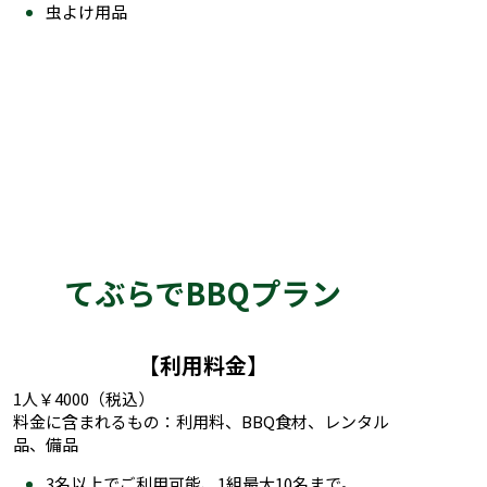
てぶらでBBQプラン
【利用料金】
1人￥4000（税込）
料金に含まれるもの：利用料、BBQ食材、レンタル
品、備品
3名以上でご利用可能、1組最大10名まで。
未就学児のご利用は無料ですが、その場合食材
などのご用意はございません。
【快適にお過ごし頂くためのお持物】
飲み物、調味料
タオル
虫よけ用品