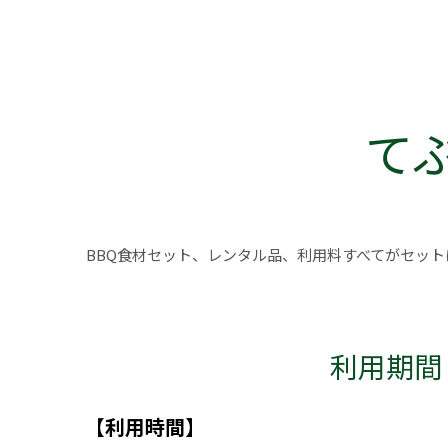
てぶ
BBQ食材セット、レンタル品、利用料すべてがセッ
利用期間　
【利用時間】
てぶらでCAMPプラン
チェックイン　13:00～
チェックアウト　10:00まで