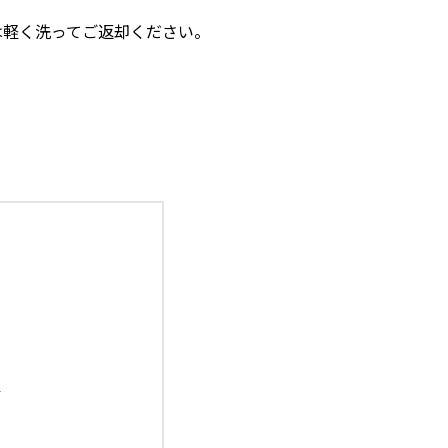
ア
時）
ター