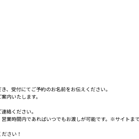
だき、受付にてご予約のお名前をお伝えください。
ご案内いたします。
ご連絡ください。
。営業時間内であればいつでもお渡しが可能です。※サイトま
ください！
優先時間です。お静かにお願いします。
の場所へご返却いただきプラン終了となります。※汚れたもの
※食材やドリンク類の持ち込みは自由です。