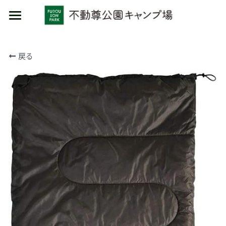
HOME
戻る
施設利用
イベント
キャンプ
日帰り
物販/レンタル
コテージ
カフェ/食材セット
物販
レンタル品
場内ルール
場内案内
MARUMORI-SAUNA