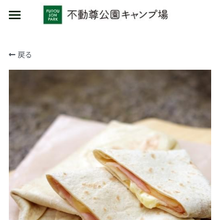
HOME
戻る
施設利用
イベント
キャンプ
日帰り
物販/レンタル
コテージ
カフェ/食材セット
物販
レンタル品
場内ルール
場内案内
MARUMORI-SAUNA