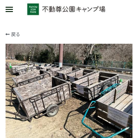
HOME
戻る
施設利用
イベント
キャンプ
日帰り
物販/レンタル
コテージ
カフェ/食材セット
物販
レンタル品
場内ルール
場内案内
MARUMORI-SAUNA