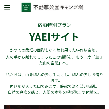
HOME
宿泊特別プラン
施設利用
YAEIサイト
イベント
キャンプ
かつての桑畑の面影もなく荒れ果てた耕作放棄地。
日帰り
物販/レンタル
人の手から離れてしまったこの場所を、もう一度「生き
コテージ
カフェ/食材セット
物販
た山の空間」へ。
レンタル品
場内ルール
私たちは、山をほんの少し手助けし、ほんの少しお借り
します。
場内案内
再び陽が入った山で過ごす、静謐で深く濃い時間。
自然の息吹を感じ、人間の本能を呼び覚ます体験を。
MARUMORI-SAUNA